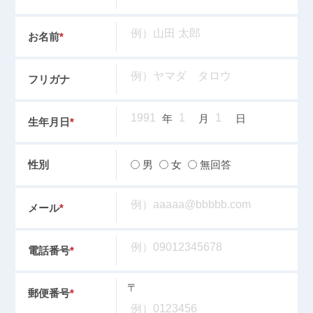
お名前
*
フリガナ
年
月
日
生年月日
*
男
女
無回答
性別
メール
*
電話番号
*
〒
郵便番号
*