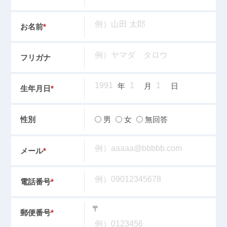
お名前
*
フリガナ
年
月
日
生年月日
*
男
女
無回答
性別
メール
*
電話番号
*
〒
郵便番号
*