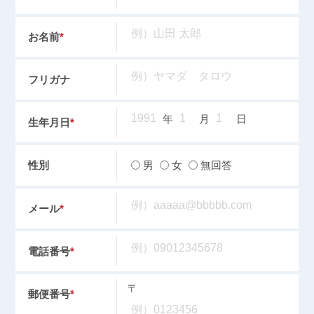
お名前
*
フリガナ
年
月
日
生年月日
*
男
女
無回答
性別
メール
*
電話番号
*
〒
郵便番号
*