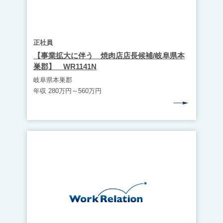
正社員
【事業拡大に伴う 焼肉店店長候補/岐阜県本
巣郡】 WR1141N
岐阜県本巣郡
年収 280万円～560万円