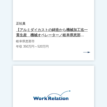
正社員
【アルミダイカストの鋳造から機械加工迄一
貫生産 機械オペレーター／岐阜県恵那
市】 WR1687
岐阜県恵那市
年収 350万円～520万円