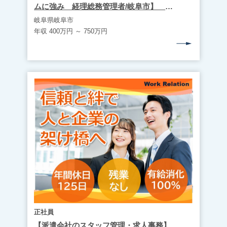
ムに強み 経理総務管理者/岐阜市】
WR1936
岐阜県岐阜市
年収 400万円 ～ 750万円
正社員
【派遣会社のスタッフ管理・求人事務】