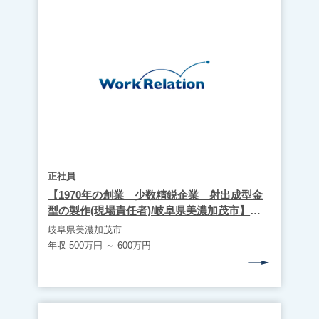
正社員
【1970年の創業 少数精鋭企業 射出成型金
型の製作(現場責任者)/岐阜県美濃加茂市】
WR1853
岐阜県美濃加茂市
年収 500万円 ～ 600万円