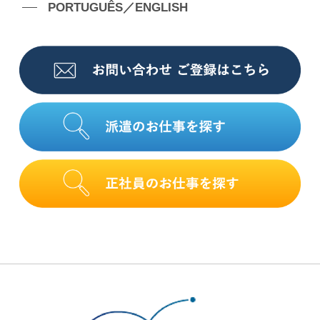
PORTUGUÊS／ENGLISH