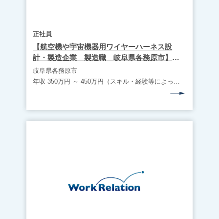
正社員
【航空機や宇宙機器用ワイヤーハーネス設
計・製造企業 製造職 岐阜県各務原市】
WR1954
岐阜県各務原市
年収 350万円 ～ 450万円（スキル・経験等によって役職や想定年収は変動します）