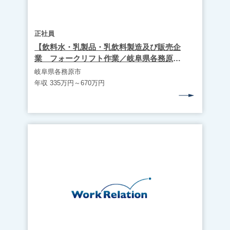
正社員
【飲料水・乳製品・乳飲料製造及び販売企
業 フォークリフト作業／岐阜県各務原
市】 WR1923
岐阜県各務原市
年収 335万円～670万円