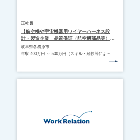
正社員
【航空機や宇宙機器用ワイヤーハーネス設
計・製造企業 品質保証（航空機部品等）
岐阜県各務原市】WR1953
岐阜県各務原市
年収 400万円 ～ 500万円（スキル・経験等によって役職や想定年収は変動します）