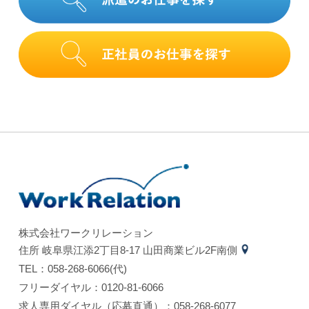
株式会社ワークリレーション
住所 岐⾩県江添2丁⽬8-17 ⼭⽥商業ビル2F南側
TEL：058-268-6066(代)
フリーダイヤル：0120-81-6066
求⼈専⽤ダイヤル（応募直通）：058-268-6077