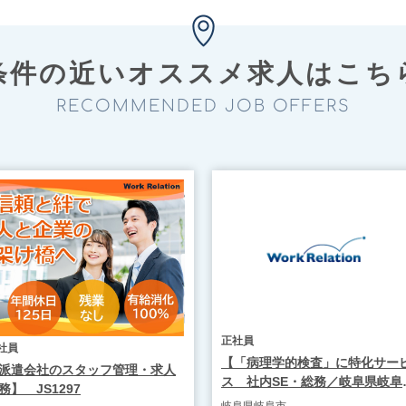
条件の近い
オススメ求⼈はこち
RECOMMENDED JOB OFFERS
正社員
社員
【「病理学的検査」に特化サー
派遣会社のスタッフ管理・求人
ス 社内SE・総務／岐阜県岐阜
務】 JS1297
市】WR1935