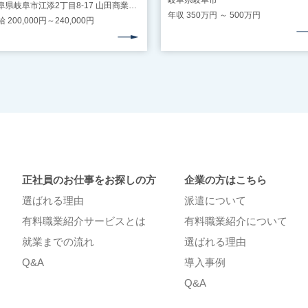
岐阜県岐阜市
岐阜県岐阜市江添2丁目8-17 山田商業ビル2階南 無料駐車場完備（マイカー通勤可） ・JR西岐阜駅（車10分） ・JR岐阜駅（車15分）
年収 350万円 ～ 500万円
 200,000円～240,000円
正社員のお仕事をお探しの⽅
企業の⽅はこちら
選ばれる理由
派遣について
有料職業紹介サービスとは
有料職業紹介について
就業までの流れ
選ばれる理由
Q&A
導⼊事例
Q&A