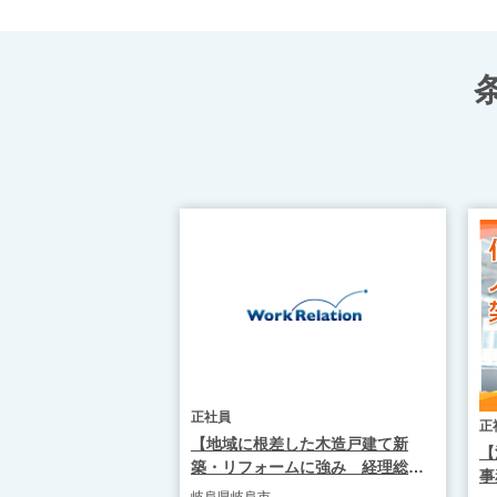
正社員
正
【地域に根差した木造戸建て新
【
築・リフォームに強み 経理総務
事
管理者/岐阜市】 WR1936