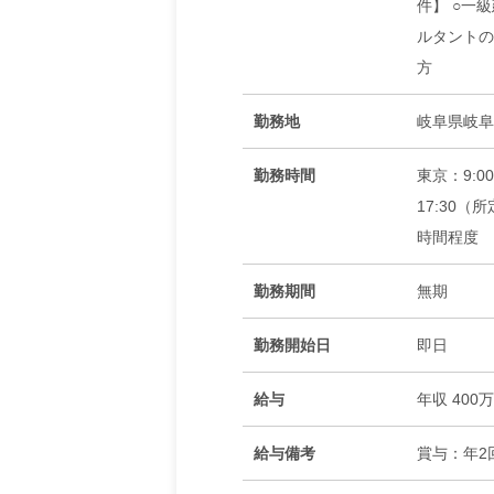
件】 ○一
ルタントの
方
勤務地
岐阜県岐阜
勤務時間
東京：9:0
17:30（
時間程度
勤務期間
無期
勤務開始日
即日
給与
年収 400
給与備考
賞与：年2