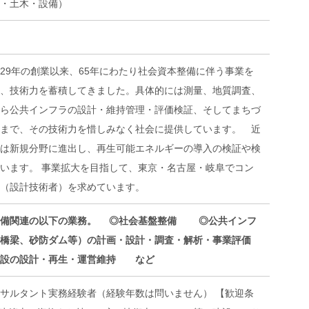
・土木・設備）
29年の創業以来、65年にわたり社会資本整備に伴う事業を
、技術力を蓄積してきました。具体的には測量、地質調査、
ら公共インフラの設計・維持管理・評価検証、そしてまちづ
まで、その技術力を惜しみなく社会に提供しています。 近
は新規分野に進出し、再生可能エネルギーの導入の検証や検
います。 事業拡大を目指して、東京・名古屋・岐阜でコン
（設計技術者）を求めています。
備関連の以下の業務。
◎社会基盤整備
◎公共インフ
、橋梁、砂防ダム等）の計画・設計・調査・解析・事業評価
設の設計・再生・運営維持 など
サルタント実務経験者（経験年数は問いません） 【歓迎条