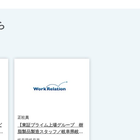
ら
正社員
ビ
【東証プライム上場グループ 樹
脂製品製造スタッフ／岐阜県岐阜
市】WR1951