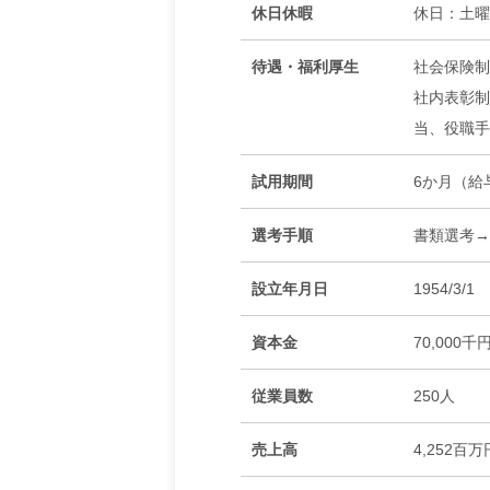
休日休暇
休日：土曜
待遇・福利厚生
社会保険制
社内表彰制
当、役職手
試用期間
6か月（給
選考手順
書類選考→
設立年月日
1954/3/1
資本金
70,000千
従業員数
250人
売上高
4,252百万