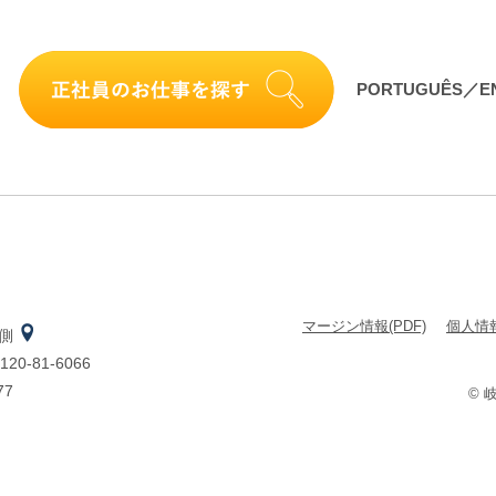
PORTUGUÊS／EN
マージン情報(PDF)
個⼈情報
南側
0-81-6066
77
©