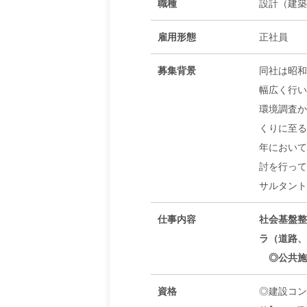
職種
設計（建築
雇用形態
正社員
募集背景
同社は昭和
幅広く行い
環境調査か
くりに至る
年において
討を行って
サルタント
仕事内容
社会基盤整
ラ（道路
◎公共施
資格
◎建設コン