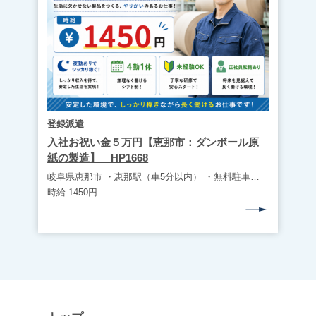
登録派遣
入社お祝い金５万円【恵那市：ダンボール原
紙の製造】 HP1668
岐阜県恵那市 ・恵那駅（車5分以内） ・無料駐車場完備（マイカー通勤可）
時給 1450円