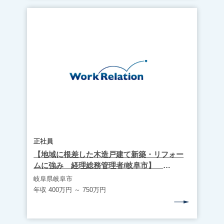
正社員
【地域に根差した木造戸建て新築・リフォー
ムに強み 経理総務管理者/岐阜市】
WR1936
岐阜県岐阜市
年収 400万円 ～ 750万円