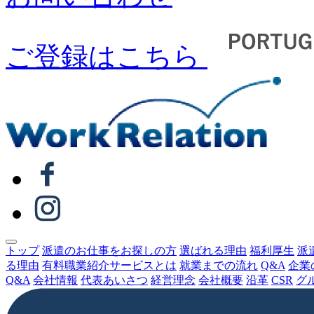
ご登録はこちら
トップ
派遣のお仕事をお探しの⽅
選ばれる理由
福利厚生
派
る理由
有料職業紹介サービスとは
就業までの流れ
Q&A
企業
Q&A
会社情報
代表あいさつ
経営理念
会社概要
沿⾰
CSR
グ