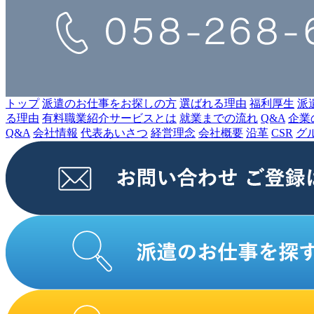
トップ
派遣のお仕事をお探しの⽅
選ばれる理由
福利厚生
派
る理由
有料職業紹介サービスとは
就業までの流れ
Q&A
企業
Q&A
会社情報
代表あいさつ
経営理念
会社概要
沿⾰
CSR
グ