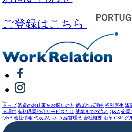
ご登録はこちら
トップ
派遣のお仕事をお探しの⽅
選ばれる理由
福利厚生
派
る理由
有料職業紹介サービスとは
就業までの流れ
Q&A
企業
Q&A
会社情報
代表あいさつ
経営理念
会社概要
沿⾰
CSR
グ